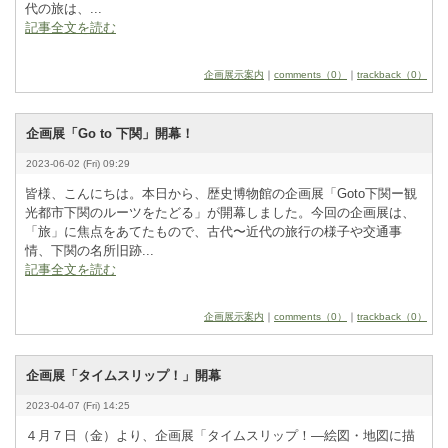
代の旅は、...
記事全文を読む
企画展示案内
｜
comments（0）
｜
trackback（0）
企画展「Go to 下関」開幕！
2023-06-02 (Fri) 09:29
皆様、こんにちは。本日から、歴史博物館の企画展「G
­o
­t
­o
­下関ー観
光都市下関のルーツをたどる」が開幕しました。今回の企画展は、
「旅」に焦点をあてたもので、古代〜近代の旅行の様子や交通事
情、下関の名所旧跡...
記事全文を読む
企画展示案内
｜
comments（0）
｜
trackback（0）
企画展「タイムスリップ！」開幕
2023-04-07 (Fri) 14:25
４月７日（金）より、企画展「タイムスリップ！―絵図・地図に描