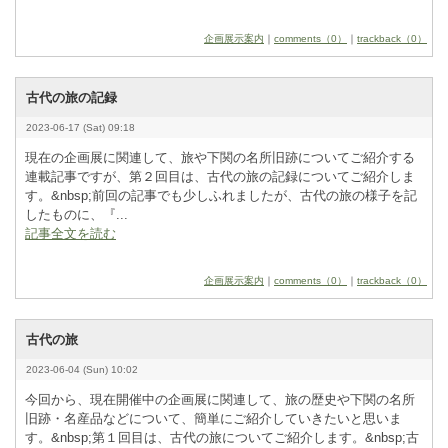
企画展示案内
｜
comments（0）
｜
trackback（0）
古代の旅の記録
2023-06-17 (Sat) 09:18
現在の企画展に関連して、旅や下関の名所旧跡についてご紹介する
連載記事ですが、第２回目は、古代の旅の記録についてご紹介しま
す。&
­n
­b
­s
­p
­;前回の記事でも少しふれましたが、古代の旅の様子を記
したものに、『...
記事全文を読む
企画展示案内
｜
comments（0）
｜
trackback（0）
古代の旅
2023-06-04 (Sun) 10:02
今回から、現在開催中の企画展に関連して、旅の歴史や下関の名所
旧跡・名産品などについて、簡単にご紹介していきたいと思いま
す。&
­n
­b
­s
­p
­;第１回目は、古代の旅についてご紹介します。&
­n
­b
­s
­p
­;古