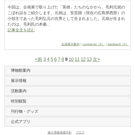
今回は、企画展で取り上げた「英雄」たちのなかから、毛利元就の
こぼれ話をご紹介します。元就は、安芸国（現在の広島県西部）の
小領主であった毛利弘元の次男として生まれました。元就が生まれ
たのは、毛利氏の本拠...
記事全文を読む
企画展示案内
｜
comments（0）
｜
trackback（0）
<前
3
4
5
6
7
8
9
10
11
12
13
次>
博物館案内
展示情報
活動案内
特別観覧
刊行物・グッズ
公式アプリ
個人情報保護方針
ブログ