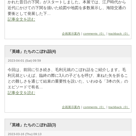
かれた昔日の下関」がスタートしました。本展では、江戸時代から
近代にかけての下関を描いた絵図や地図を多数展示し、海陸交通の
要衝として発展した下...
記事全文を読む
企画展示案内
｜
comments（0）
｜
trackback（0）
「英雄」たちのこぼれ話(4)
2023-04-01 (Sat) 09:59
今回は、前回に引き続き、毛利元就のこぼれ話をご紹介します。毛
利元就といえば、臨終の際に3
­人の子どもを呼び、束ねた矢を折るこ
との難しさを通じて結束の重要性を説いた、いわゆる「3
­本の矢」の
エピソードで有名...
記事全文を読む
企画展示案内
｜
comments（0）
｜
trackback（0）
「英雄」たちのこぼれ話(3)
2023-03-16 (Thu) 09:13