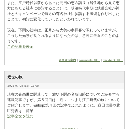
また、江戸時代以前からあった元日の恵方詣り（居住地から見て恵
方にあたる社寺に参詣すること）は、明治時代中期に鉄道会社が神
社とのキャンペーンで遠方の有名神社に参詣する風習を作り出した
ことで、初詣に変化していったといわれています。
現在、下関の社寺は、正月から大勢の参拝客で賑わっていますが、
こうした光景が見られるようになったのは、意外に最近のことのよ
うです。
この記事を表示
企画展示案内
｜
comments（0）
｜
trackback（0）
近世の旅
2023-07-08 (Sat) 13:05
現在の企画展に関連して、旅や下関の名所旧跡についてご紹介する
連載記事ですが、第５回目は、近世、つまり江戸時代の旅について
ご紹介します。&
­n
­b
­s
­p
­;第４回の記事でふれたように、織田信長や豊
臣秀吉は、商業...
記事全文を読む