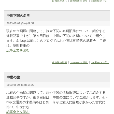
企画展示案内
｜
comments（0）
｜
trackback（0）
中世下関の名所
2023-07-01 (Sat) 09:52
現在の企画展に関連して、旅や下関の名所旧跡についてご紹介する
連載記事ですが、第４回目は、中世の下関の名所についてご紹介し
ます。&
­n
­b
­s
­p
­;以前にこのブログでふれた南北朝時代の武将今川了俊
は、室町将軍の...
記事全文を読む
企画展示案内
｜
comments（0）
｜
trackback（0）
中世の旅
2023-06-24 (Sat) 14:22
現在の企画展に関連して、旅や下関の名所旧跡についてご紹介する
連載記事ですが、第３回目は、中世の旅についてご紹介します。&
­n
­
b
­s
­p
­;交通路の未整備をはじめ、何かと旅人に困難が多かった古代に
比べ、中世にな...
記事全文を読む