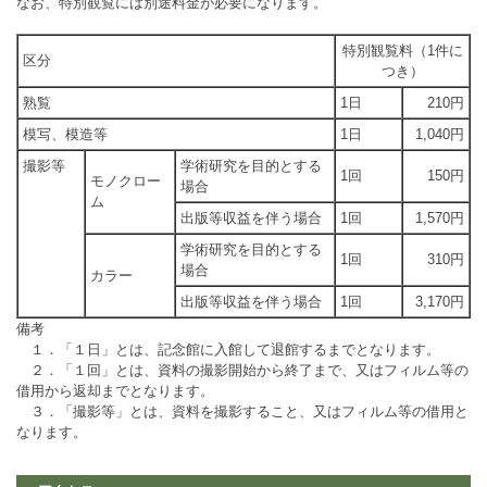
なお、特別観覧には別途料金が必要になります。
特別観覧料（1件に
区分
つき）
熟覧
1日
210円
模写、模造等
1日
1,040円
撮影等
学術研究を目的とする
1回
150円
モノクロー
場合
ム
出版等収益を伴う場合
1回
1,570円
学術研究を目的とする
1回
310円
場合
カラー
出版等収益を伴う場合
1回
3,170円
備考
１．「１日」とは、記念館に入館して退館するまでとなります。
２．「１回」とは、資料の撮影開始から終了まで、又はフィルム等の
借用から返却までとなります。
３．「撮影等」とは、資料を撮影すること、又はフィルム等の借用と
なります。