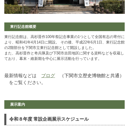
東行記念館概要
東行記念館は、高杉晋作100年祭記念事業の1つとして全国有志の寄付に
より、昭和41年4月14日に開設。 その後、平成22年6月1日、東行記念館
の2階部分を下関市立東行記念館として開設しました。
また、高杉晋作と奇兵隊及び下関市吉田地区に関する資料などを収蔵し
ており、幕末・維新期を中心に展示活動を行っています。
最新情報などは
ブログ
（下関市立歴史博物館と共通）
をご覧ください。
展示案内
令和８年度 常設企画展示スケジュール