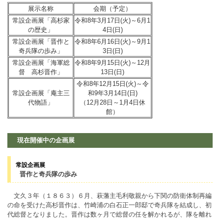
展示名称
会期（予定）
常設企画展「高杉家
令和8年3月17日(火)～6月1
の歴史」
4日(日)
常設企画展「晋作と
令和8年6月16日(火)～9月1
奇兵隊の歩み」
3日(日)
常設企画展「海軍総
令和8年9月15日(火)～12月
督 高杉晋作」
13日(日)
令和8年12月15日(火)～令
常設企画展「庵主三
和9年3月14日(日)
代物語」
（12月28日～1月4日休
館）
現在開催中の企画展
常設企画展
晋作と奇兵隊の歩み
文久３年（１８６３）６月、萩藩主毛利敬親から下関の防衛体制再編
の命を受けた高杉晋作は、竹崎浦の白石正一郎邸で奇兵隊を結成し、初
代総督となりました。晋作は数ヶ月で総督の任を解かれるが、隊を離れ