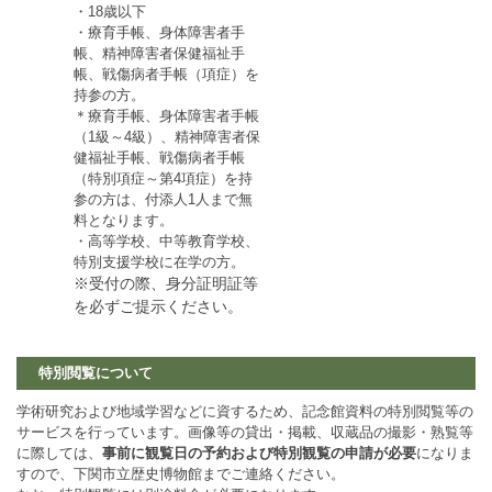
・18歳以下
・療育手帳、身体障害者手
帳、精神障害者保健福祉手
帳、戦傷病者手帳（項症）を
持参の方。
＊療育手帳、身体障害者手帳
（1級～4級）、精神障害者保
健福祉手帳、戦傷病者手帳
（特別項症～第4項症）を持
参の方は、付添人1人まで無
料となります。
・高等学校、中等教育学校、
特別支援学校に在学の方。
※受付の際、身分証明証等
を必ずご提示ください。
特別閲覧について
​学術研究および地域学習などに資するため、記念館資料の特別閲覧等の
サービスを行っています。画像等の貸出・掲載、収蔵品の撮影・熟覧等
に際しては、
事前に観覧日の予約および特別観覧の申請が必要
になりま
すので、下関市立歴史博物館までご連絡ください。