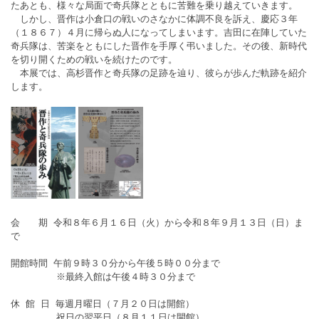
たあとも、様々な局面で奇兵隊とともに苦難を乗り越えていきます。
しかし、晋作は小倉口の戦いのさなかに体調不良を訴え、慶応３年
（１８６７）４月に帰らぬ人になってしまいます。吉田に在陣していた
奇兵隊は、苦楽をともにした晋作を手厚く弔いました。その後、新時代
を切り開くための戦いを続けたのです。
本展では、高杉晋作と奇兵隊の足跡を辿り、彼らが歩んだ軌跡を紹介
します。
会 期 令和８年６月１６日（火）から令和８年９月１３日（日）ま
で
開館時間 午前９時３０分から午後５時００分まで
※最終入館は午後４時３０分まで
休 館 日 毎週月曜日（７月２０日は開館）
祝日の翌平日（８月１１日は開館）