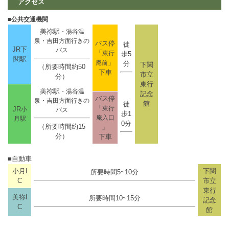
アクセス
■公共交通機関
美祢駅
・湯谷温
泉・吉田方面行きの
バス停
徒
JR下
バス
「
東行
歩5
関駅
」
庵前
分
下関
（所要時間約50
下車
市立
分）
東行
美祢駅
・湯谷温
記念
バス停
泉・吉田方面行きの
館
徒
「
東行
JR
小
バス
歩1
庵入口
月駅
0分
（所要時間約15
」
分）
下車
■自動車
小月I
下関
所要時間5~10分
C
市立
東行
美祢I
所要時間10~15分
記念
C
館