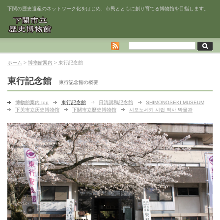
下関の歴史遺産のネットワーク化をはじめ、市民とともに創り育てる博物館を目指します。
ホーム
>
博物館案内
> 東行記念館
東行記念館
東行記念館の概要
博物館案内 top
東行記念館
日清講和記念館
SHIMONOSEKI MUSEUM
下关市立历史博物馆
下關市立歷史博物館
시모노세키 시립 역사 박물관