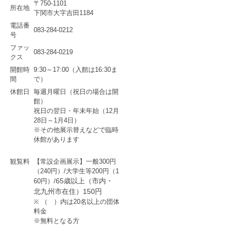
〒750-1101
所在地
下関市大字吉田1184
電話番
083-284-0212
号
ファッ
083-284-0219
クス
開館時
9:30～17:00（入館は16:30ま
間
で）
休館日
毎週月曜日（祝日の場合は開
館）
祝日の翌日・年末年始（12月
28日～1月4日）
※その他展示替えなどで臨時
休館があります
観覧料
【常設企画展示】
一般300円
（240円）/
大学生等200円（1
65歳以上（市内・
60円）/
北九州市在住）150円
※ （ ）内は20名以上の団体
料金
※無料となる方