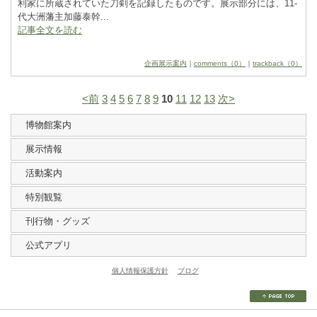
利家に所蔵されていた刀剣を記録したものです。展示部分には、1
­1
­
代大洲藩主加藤泰幹...
記事全文を読む
企画展示案内
｜
comments（0）
｜
trackback（0）
<前
3
4
5
6
7
8
9
10
11
12
13
次>
博物館案内
展示情報
活動案内
特別観覧
刊行物・グッズ
公式アプリ
個人情報保護方針
ブログ