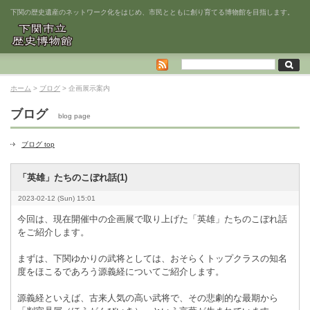
下関の歴史遺産のネットワーク化をはじめ、市民とともに創り育てる博物館を目指します。
ホーム
>
ブログ
> 企画展示案内
ブログ
blog page
ブログ top
「英雄」たちのこぼれ話(1)
2023-02-12 (Sun) 15:01
今回は、現在開催中の企画展で取り上げた「英雄」たちのこぼれ話
をご紹介します。
まずは、下関ゆかりの武将としては、おそらくトップクラスの知名
度をほこるであろう源義経についてご紹介します。
源義経といえば、古来人気の高い武将で、その悲劇的な最期から