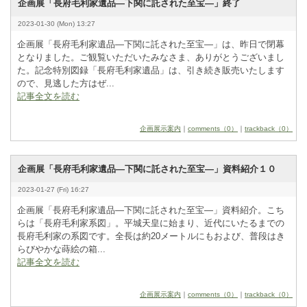
企画展「長府毛利家遺品―下関に託された至宝―」終了
2023-01-30 (Mon) 13:27
企画展「長府毛利家遺品―下関に託された至宝―」は、昨日で閉幕
となりました。ご観覧いただいたみなさま、ありがとうございまし
た。記念特別図録「長府毛利家遺品」は、引き続き販売いたします
ので、見逃した方はぜ...
記事全文を読む
企画展示案内
｜
comments（0）
｜
trackback（0）
企画展「長府毛利家遺品―下関に託された至宝―」資料紹介１０
2023-01-27 (Fri) 16:27
企画展「長府毛利家遺品―下関に託された至宝―」資料紹介。こち
らは「長府毛利家系図」。平城天皇に始まり、近代にいたるまでの
長府毛利家の系図です。全長は約2
­0
­メートルにもおよび、普段はき
らびやかな蒔絵の箱...
記事全文を読む
企画展示案内
｜
comments（0）
｜
trackback（0）