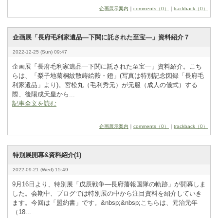
企画展示案内
｜
comments（0）
｜
trackback（0）
企画展「長府毛利家遺品―下関に託された至宝―」資料紹介７
2022-12-25 (Sun) 09:47
企画展「長府毛利家遺品―下関に託された至宝―」資料紹介。こち
らは、「梨子地菊桐紋散蒔絵鞍・鐙」(写真は特別記念図録「長府毛
利家遺品」より)。宮松丸（毛利秀元）が元服（成人の儀式）する
際、後陽成天皇から...
記事全文を読む
企画展示案内
｜
comments（0）
｜
trackback（0）
特別展開幕&資料紹介(1)
2022-09-21 (Wed) 15:49
9
­月1
­6
­日より、特別展「戊辰戦争―長府藩報国隊の軌跡」が開幕しま
した。会期中、ブログでは特別展の中から注目資料を紹介していき
ます。今回は「盟約書」です。&
­n
­b
­s
­p
­;&
­n
­b
­s
­p
­;こちらは、元治元年
（1
­8
­...