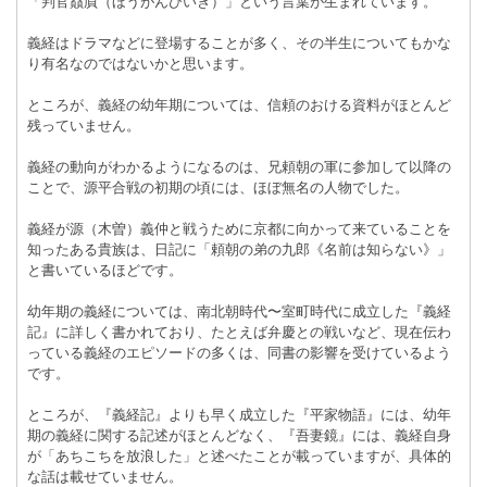
「判官贔屓（ほうがんびいき）」という言葉が生まれています。
義経はドラマなどに登場することが多く、その半生についてもかな
り有名なのではないかと思います。
ところが、義経の幼年期については、信頼のおける資料がほとんど
残っていません。
義経の動向がわかるようになるのは、兄頼朝の軍に参加して以降の
ことで、源平合戦の初期の頃には、ほぼ無名の人物でした。
義経が源（木曽）義仲と戦うために京都に向かって来ていることを
知ったある貴族は、日記に「頼朝の弟の九郎《名前は知らない》」
と書いているほどです。
幼年期の義経については、南北朝時代〜室町時代に成立した『義経
記』に詳しく書かれており、たとえば弁慶との戦いなど、現在伝わ
っている義経のエピソードの多くは、同書の影響を受けているよう
です。
ところが、『義経記』よりも早く成立した『平家物語』には、幼年
期の義経に関する記述がほとんどなく、『吾妻鏡』には、義経自身
が「あちこちを放浪した」と述べたことが載っていますが、具体的
な話は載せていません。