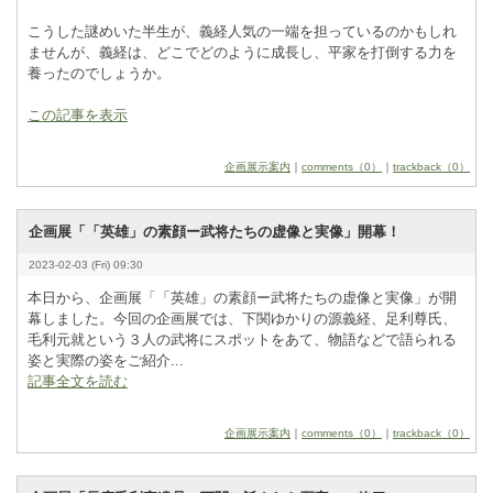
こうした謎めいた半生が、義経人気の一端を担っているのかもしれ
ませんが、義経は、どこでどのように成長し、平家を打倒する力を
養ったのでしょうか。
この記事を表示
企画展示案内
｜
comments（0）
｜
trackback（0）
企画展「「英雄」の素顔ー武将たちの虚像と実像」開幕！
2023-02-03 (Fri) 09:30
本日から、企画展「「英雄」の素顔ー武将たちの虚像と実像」が開
幕しました。今回の企画展では、下関ゆかりの源義経、足利尊氏、
毛利元就という３人の武将にスポットをあて、物語などで語られる
姿と実際の姿をご紹介...
記事全文を読む
企画展示案内
｜
comments（0）
｜
trackback（0）