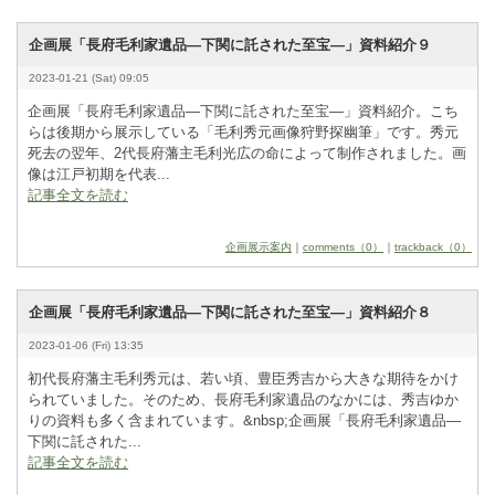
企画展「長府毛利家遺品―下関に託された至宝―」資料紹介９
2023-01-21 (Sat) 09:05
企画展「長府毛利家遺品―下関に託された至宝―」資料紹介。こち
らは後期から展示している「毛利秀元画像狩野探幽筆」です。秀元
死去の翌年、2
­代長府藩主毛利光広の命によって制作されました。画
像は江戸初期を代表...
記事全文を読む
企画展示案内
｜
comments（0）
｜
trackback（0）
企画展「長府毛利家遺品―下関に託された至宝―」資料紹介８
2023-01-06 (Fri) 13:35
初代長府藩主毛利秀元は、若い頃、豊臣秀吉から大きな期待をかけ
られていました。そのため、長府毛利家遺品のなかには、秀吉ゆか
りの資料も多く含まれています。&
­n
­b
­s
­p
­;企画展「長府毛利家遺品―
下関に託された...
記事全文を読む