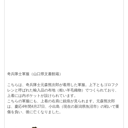
奇兵隊士軍服（山口県文書館蔵）
こちらは、奇兵隊士元森熊次郎が着用した軍服。上下ともゴロフク
レンと呼ばれた輸入品の布地（粗い羊毛織物）でつくられており、
上着には内ポケットが設けられています。
こちらの軍服にも、上着の右肩に銃痕が見られます。元森熊次郎
は、慶応4年閏4月27日、小出島（現在の新潟県魚沼市）の戦いで重
傷を負い、後に亡くなりました。