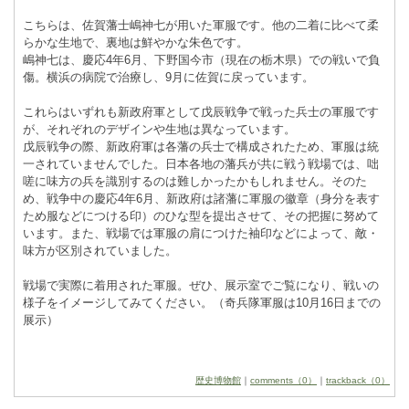
こちらは、佐賀藩士嶋神七が用いた軍服です。他の二着に比べて柔
らかな生地で、裏地は鮮やかな朱色です。
嶋神七は、慶応4年6月、下野国今市（現在の栃木県）での戦いで負
傷。横浜の病院で治療し、9月に佐賀に戻っています。
これらはいずれも新政府軍として戊辰戦争で戦った兵士の軍服です
が、それぞれのデザインや生地は異なっています。
戊辰戦争の際、新政府軍は各藩の兵士で構成されたため、軍服は統
一されていませんでした。日本各地の藩兵が共に戦う戦場では、咄
嗟に味方の兵を識別するのは難しかったかもしれません。そのた
め、戦争中の慶応4年6月、新政府は諸藩に軍服の徽章（身分を表す
ため服などにつける印）のひな型を提出させて、その把握に努めて
います。また、戦場では軍服の肩につけた袖印などによって、敵・
味方が区別されていました。
戦場で実際に着用された軍服。ぜひ、展示室でご覧になり、戦いの
様子をイメージしてみてください。（奇兵隊軍服は10月16日までの
展示）
歴史博物館
｜
comments（0）
｜
trackback（0）