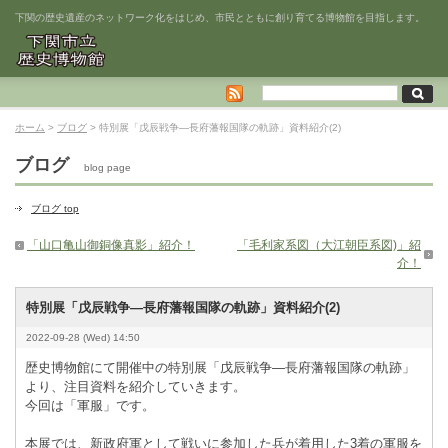
下関の歴史遺産のネットワーク化をはじめ、市民とともに創り育てる博物館を目指します。
ホーム
>
ブログ
> 特別展「戊辰戦争―長府藩報国隊の軌跡」資料紹介(2)
ブログ
blog page
ブログ top
「山口亀山御銅像真影」紹介！
「毛利家系図（大江朝臣系図)」紹
介！
特別展「戊辰戦争―長府藩報国隊の軌跡」資料紹介(2)
2022-09-28 (Wed) 14:50
歴史博物館にて開催中の特別展「戊辰戦争―長府藩報国隊の軌跡」
より、注目資料を紹介していきます。
今回は「軍服」です。
本展では、新政府軍として戦いに参加した兵が着用した3着の軍服を