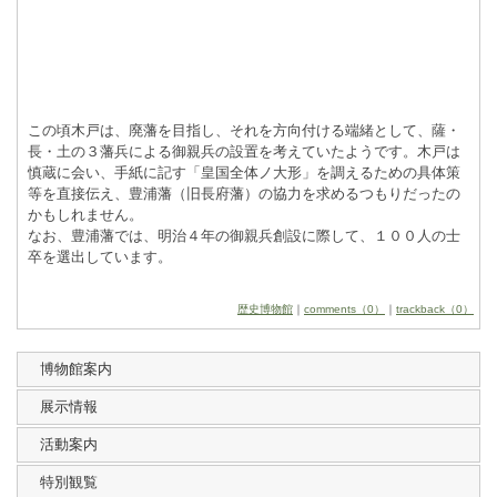
この頃木戸は、廃藩を目指し、それを方向付ける端緒として、薩・
長・土の３藩兵による御親兵の設置を考えていたようです。木戸は
慎蔵に会い、手紙に記す「皇国全体ノ大形」を調えるための具体策
等を直接伝え、豊浦藩（旧長府藩）の協力を求めるつもりだったの
かもしれません。
なお、豊浦藩では、明治４年の御親兵創設に際して、１００人の士
卒を選出しています。
歴史博物館
｜
comments（0）
｜
trackback（0）
博物館案内
展示情報
活動案内
特別観覧