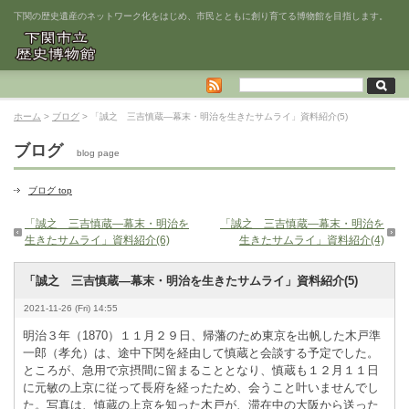
下関の歴史遺産のネットワーク化をはじめ、市民とともに創り育てる博物館を目指します。
ホーム
>
ブログ
> 「誠之 三吉慎蔵―幕末・明治を生きたサムライ」資料紹介(5)
ブログ
blog page
ブログ top
「誠之 三吉慎蔵―幕末・明治を
「誠之 三吉慎蔵―幕末・明治を
生きたサムライ」資料紹介(6)
生きたサムライ」資料紹介(4)
「誠之 三吉慎蔵―幕末・明治を生きたサムライ」資料紹介(5)
2021-11-26 (Fri) 14:55
明治３年（1870）１１月２９日、帰藩のため東京を出帆した木戸準
一郎（孝允）は、途中下関を経由して慎蔵と会談する予定でした。
ところが、急用で京摂間に留まることとなり、慎蔵も１２月１１日
に元敏の上京に従って長府を経ったため、会うこと叶いませんでし
た。写真は、慎蔵の上京を知った木戸が、滞在中の大阪から送った