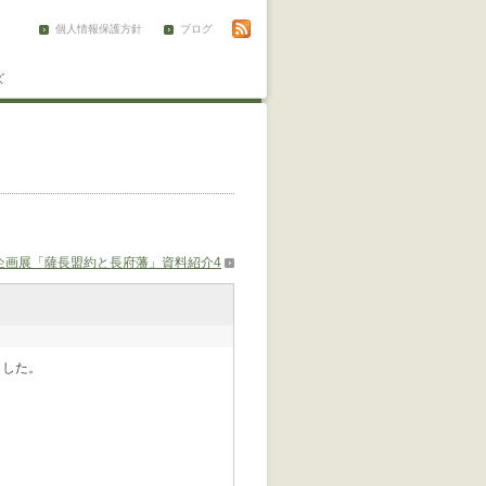
個人情報保護方針
ブログ
ズ
企画展「薩長盟約と長府藩」資料紹介4
ました。