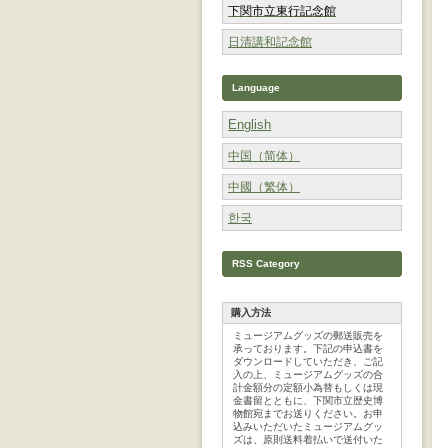
下関市立東行記念館
日清講和記念館
Language
English
中国（简体）
中國（繁体）
한국
RSS Category
購入方法
ミュージアムグッズの郵送販売を
承っております。下記の申込書を
ダウンロードしていただき、ご記
入の上、ミュージアムグッズの合
計金額分の定額小為替もしくは現
金書留とともに、下関市立歴史博
物館宛までお送りください。お申
込みいただいたミュージアムグッ
ズは、原則送料着払いで送付いた