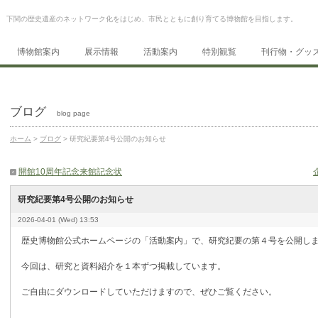
下関の歴史遺産のネットワーク化をはじめ、市民とともに創り育てる博物館を目指します。
博物館案内
展示情報
活動案内
特別観覧
刊行物・グッ
ブログ
blog page
ホーム
>
ブログ
> 研究紀要第4号公開のお知らせ
開館10周年記念来館記念状
研究紀要第4号公開のお知らせ
2026-04-01 (Wed) 13:53
歴史博物館公式ホームページの「活動案内」で、研究紀要の第４号を公開し
今回は、研究と資料紹介を１本ずつ掲載しています。
ご自由にダウンロードしていただけますので、ぜひご覧ください。