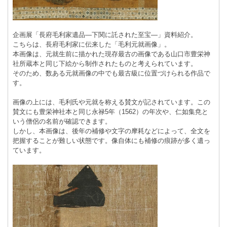
企画展「長府毛利家遺品―下関に託された至宝―」資料紹介。
こちらは、長府毛利家に伝来した「毛利元就画像」。
本画像は、元就生前に描かれた現存最古の画像である山口市豊栄神
社所蔵本と同じ下絵から制作されたものと考えられています。
そのため、数ある元就画像の中でも最古級に位置づけられる作品で
す。
画像の上には、毛利氏や元就を称える賛文が記されています。この
賛文にも豊栄神社本と同じ永禄5年（1562）の年次や、仁如集尭と
いう僧侶の名前が確認できます。
しかし、本画像は、後年の補修や文字の摩耗などによって、全文を
把握することが難しい状態です。像自体にも補修の痕跡が多く遺っ
ています。