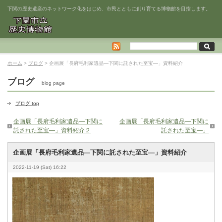
下関の歴史遺産のネットワーク化をはじめ、市民とともに創り育てる博物館を目指します。
ホーム
>
ブログ
> 企画展「長府毛利家遺品―下関に託された至宝―」資料紹介
ブログ
blog page
ブログ top
企画展「長府毛利家遺品―下関に
企画展「長府毛利家遺品―下関に
託された至宝―」資料紹介２
託された至宝―」
企画展「長府毛利家遺品―下関に託された至宝―」資料紹介
2022-11-19 (Sat) 16:22