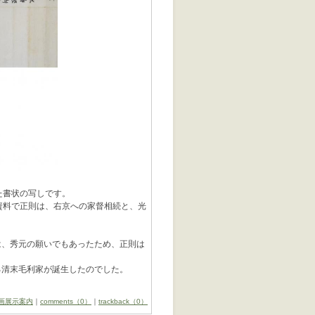
った書状の写しです。
資料で正則は、右京への家督相続と、光
は、秀元の願いでもあったため、正則は
る清末毛利家が誕生したのでした。
画展示案内
｜
comments（0）
｜
trackback（0）