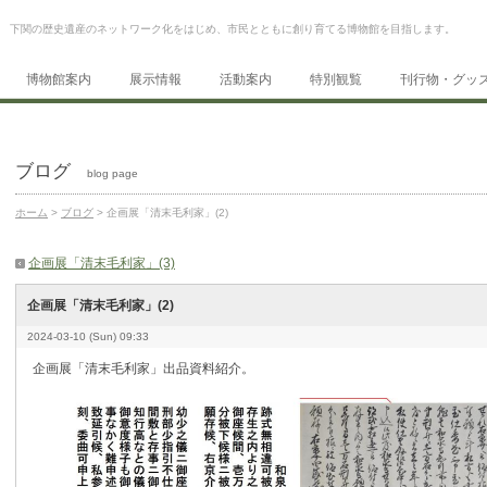
下関の歴史遺産のネットワーク化をはじめ、市民とともに創り育てる博物館を目指します。
博物館案内
展示情報
活動案内
特別観覧
刊行物・グッ
ブログ
blog page
ホーム
>
ブログ
> 企画展「清末毛利家」(2)
企画展「清末毛利家」(3)
企画展「清末毛利家」(2)
2024-03-10 (Sun) 09:33
企画展「清末毛利家」出品資料紹介。