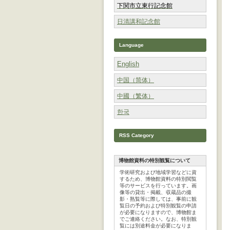
下関市立東行記念館
日清講和記念館
Language
English
中国（简体）
中國（繁体）
한국
RSS Category
博物館資料の特別観覧について
​学術研究および地域学習などに資
するため、博物館資料の特別閲覧
等のサービスを行っています。画
像等の貸出・掲載、収蔵品の撮
影・熟覧等に際しては、事前に観
覧日の予約および特別観覧の申請
が必要になりますので、博物館ま
でご連絡ください。なお、特別観
覧には別途料金が必要になりま