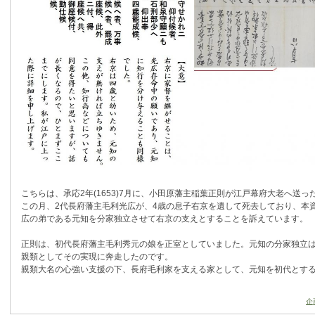
こちらは、承応2年(1653)7月に、小田原藩主稲葉正則が江戸幕府大老へ送
この月、2代長府藩主毛利光広が、4歳の息子右京を遺して死去しており、本
広の弟である元知を分家独立させて右京の支えとすることを訴えています。
正則は、初代長府藩主毛利秀元の娘を正室としていました。元知の分家独立
親類としてその実現に奔走したのです。
親類大名の心強い支援の下、長府毛利家を支える家として、元知を初代とす
企