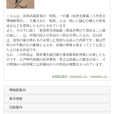
こちらは、宮本武蔵直筆の「戦気」一行書（松井文庫蔵／八代市立
博物館寄託）。大書された「戦気」とは、戦いに臨む心構えや意気
込みなどを意味したものとされています。
また、その下に続く「寒流帯月澄如鏡（寒流月帯びて澄めること鏡
の如し）」は、中国の詩人の作品の一部を引用したもの。元の詩
は、送別の宴が終わるのを惜しむ気持ちを詠んだ内容です。鏡は平
常心や不動の心の象徴ともされ、武蔵の筆致も相まってとても見ご
たえのある作品です。
なお、この作品は、熊本藩主細川家の筆頭家老松井家に伝来したも
のです。江戸時代初期の松井興長・寄之は武蔵との親交が深く、そ
の関係から松井家には武蔵ゆかりの作品が複数伝えられています。
企画展示案内
｜
comments（0）
｜
trackback（0）
博物館案内
展示情報
活動案内