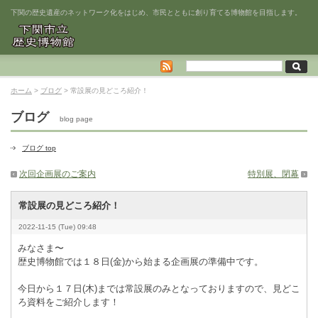
下関の歴史遺産のネットワーク化をはじめ、市民とともに創り育てる博物館を目指します。
ホーム
>
ブログ
> 常設展の見どころ紹介！
ブログ
blog page
ブログ top
次回企画展のご案内
特別展、閉幕
常設展の見どころ紹介！
2022-11-15 (Tue) 09:48
みなさま〜
歴史博物館では１８日(金)から始まる企画展の準備中です。
今日から１７日(木)までは常設展のみとなっておりますので、見どこ
ろ資料をご紹介します！