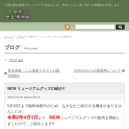
下関の歴史遺産のネットワーク化をはじめ、市民とともに創り育てる博物館を目指します。
ホーム
>
ブログ
> NEW ミュージアムグッズの紹介!!
ブログ
blog page
ブログ top
歴史講座・ミニ講座テキストの販
10月1日からの観覧料について
売開始!!
NEW ミュージアムグッズの紹介!!
2020-04-08 (Wed) 08:03
5月10日まで臨時休館中のため、なかなかご紹介する機会がありませ
んしたが…
令和2年4月1
日
NEW
より、
ミュージアムグッズの販売を開始し
ましたので、ご紹介します!!