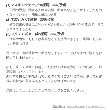
(1)マスキングテープ10種類 300円/個
下関の歴史に関する人物や資料、出来事などをデザインしたもの
となっています。簡単な解説つき!!
(2)木製しおり2種類 250円/枚
ぜひ読書の機会にご利用ください!!ヒノキの香りがするので、リラ
ックスできるかも？
(3)スタンド式メモ帳2種類 300円/冊
仕事や勉強、もしくは家事などでも使用できます。裏面にある詳
しい解説も必見!!
売上金は、当館運営の一助となりますので、ぜひ皆様のご協力をお
願い申し上げます。
なお、遠方で当館にお越しいただける機会が少ない方のために、郵
送販売もいたしております。
外出する機会が制限されている昨今ではございますが、少しでも皆
様の気持ちに寄り添えるグッズとなれば幸いです。
詳細は、
ミュージアムグッズのページ
をご覧ください。
歴史博物館
｜
comments（0）
｜
trackback（0）