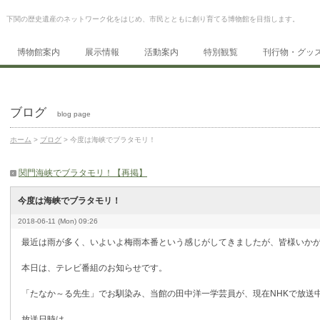
下関の歴史遺産のネットワーク化をはじめ、市民とともに創り育てる博物館を目指します。
博物館案内
展示情報
活動案内
特別観覧
刊行物・グッ
ブログ
blog page
ホーム
>
ブログ
> 今度は海峡でブラタモリ！
関門海峡でブラタモリ！【再掲】
今度は海峡でブラタモリ！
2018-06-11 (Mon) 09:26
最近は雨が多く、いよいよ梅雨本番という感じがしてきましたが、皆様いか
本日は、テレビ番組のお知らせです。
「たなか～る先生」でお馴染み、当館の田中洋一学芸員が、現在NHKで放送
放送日時は、