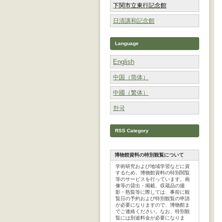
下関市立東行記念館
日清講和記念館
Language
English
中国（简体）
中國（繁体）
한국
RSS Category
博物館資料の特別観覧について
​学術研究および地域学習などに資
するため、博物館資料の特別閲覧
等のサービスを行っています。画
像等の貸出・掲載、収蔵品の撮
影・熟覧等に際しては、事前に観
覧日の予約および特別観覧の申請
が必要になりますので、博物館ま
でご連絡ください。なお、特別観
覧には別途料金が必要になりま