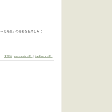
か～る先生」の勇姿をお楽しみに！
未分類
｜
comments（0）
｜
trackback（0）