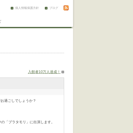
個人情報保護方針
ブログ
ズ
入館者10万人達成！
がお過ごしでしょうか？
中の「ブラタモリ」に出演します。