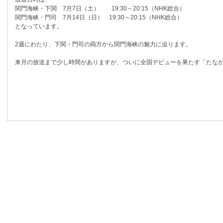
関門海峡・下関 7月7日（土） 19:30～20:15（NHK総合）
関門海峡・門司 7月14日（日） 19:30～20:15（NHK総合）
となっています。
2週にわたり、下関・門司の両方から関門海峡の魅力に迫ります。
来月の放送まで少し時間がありますが、ついに全国デビューを果たす「たな